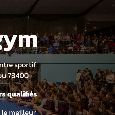
gym
ntre sportif
tou 78400
s qualifiés
 le meilleur