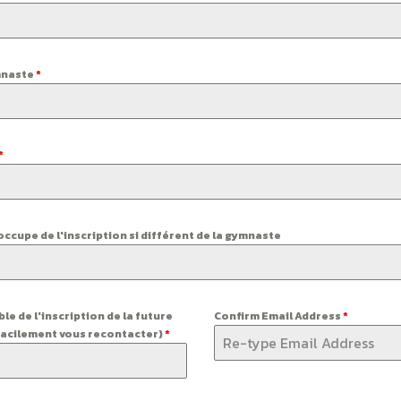
ymnaste
*
*
occupe de l'inscription si différent de la gymnaste
e de l'inscription de la future
Confirm Email Address
*
facilement vous recontacter)
*