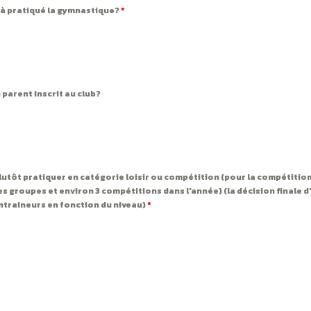
jà pratiqué la gymnastique?
*
parent inscrit au club?
utôt pratiquer en catégorie loisir ou compétition (pour la compétition
s groupes et environ 3 compétitions dans l'année) (la décision finale d
entraineurs en fonction du niveau)
*